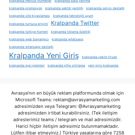
kralpanda mevcut hizmetler
kralpanda para yatirma
kralpanda promosyon
kralpanda sektör yeniliği
kralpanda servis desteği
kralpanda site kıyaslaması
kralpanda teknolojik uyum
Kralpanda Twitter
kralpanda turnuva erişimi
kralpanda türkiye hizmeti
kralpanda tıklama özelliği
kralpanda web başlangıcı
kralpanda whatsapp
kralpanda whatsapp desteği
Kralpanda Yeni Giriş
kralpanda çekim fırsatı
kralpanda üye i̇şlemleri
kralpanda şifre sıfırlama
yeni giris kralpanda
Avrasya'nın en büyük reklam platformunda olmak için
Microsoft Teams:
reklam@avrasyamarketing.com
adresimizden veya Telegram: @Avrasyamarketing
adresimizden irtibat kurabilirsiniz. (Tek iletişim
adreslerimiz teams / telegram ve mail adresimizdir.
Harici hiçbir iletişim adresimiz bulunmamaktadır.
Lütfen itibar etmeyiniz.) Türkiye yasalarına göre 7258