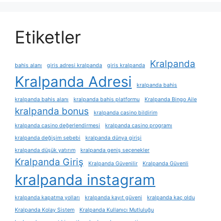
Etiketler
Kralpanda
bahis alanı
giris adresi kralpanda
giris kralpanda
Kralpanda Adresi
kralpanda bahis
kralpanda bahis alanı
kralpanda bahis platformu
Kralpanda Bingo Aile
kralpanda bonus
kralpanda casino bildirim
kralpanda casino değerlendirmesi
kralpanda casino programı
kralpanda değişim sebebi
kralpanda dünya girişi
kralpanda düşük yatırım
kralpanda geniş seçenekler
Kralpanda Giriş
Kralpanda Güvenilir
Kralpanda Güvenli
kralpanda instagram
kralpanda kapatma yolları
kralpanda kayıt güveni
kralpanda kaç oldu
Kralpanda Kolay Sistem
Kralpanda Kullanıcı Mutluluğu