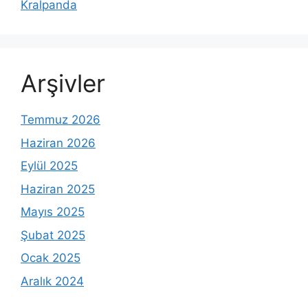
Kralpanda
Arşivler
Temmuz 2026
Haziran 2026
Eylül 2025
Haziran 2025
Mayıs 2025
Şubat 2025
Ocak 2025
Aralık 2024