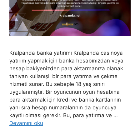
Kralpanda banka yatırımı Kralpanda casinoya
yatırım yapmak için banka hesabınızdan veya
hesap bakiyenizden para aktarmanıza olanak
tanıyan kullanışlı bir para yatırma ve çekme
hizmeti sunar. Bu sebeple 18 yaş sınırı
uygulanmıştır. Bir oyuncunun oyun hesabına
para aktarmak için kredi ve banka kartlarının
yanı sıra hesap numaralarının da oyuncuya
kayıtlı olması gerekir. Bu, para yatırma ve …
Devamını oku