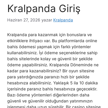
Kralpanda Giriş
Haziran 27, 2026
yazar
Kralpanda
Kralpanda para kazanmak için bonuslara ve
etkinliklere ihtiyacı var. Bu platformlarda online
bahis ödemesi yapmak için farklı yöntemler
kullanabilirsiniz. İyi ödeme seçeneklerine sahip
bahis sitelerinde kolay ve güvenli bir şekilde
ödeme yapabilirsiniz. Kralpanda Döneminde ne
kadar para kazanabilirsiniz? Bir oyun sitesine
para yatırdığınızda paranızı hızlı bir şekilde
hesabınıza alabilirsiniz. Yaklaşık 5 ila 10 dakika
içerisinde paranız bahis hesabınıza geçecektir.
Bazı ödeme yöntemleri diğerlerinden daha
güvenli ve güvenilir olduğundan yatırımınızın
işlenmesi daha uzun sürebilir. Bir casino sitesine