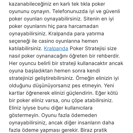
kazanabileceğiniz en karlı tek tıkla poker
oyununu oynayın. Telefonunuzda iyi ve güvenli
poker oyunları oynayabilirsiniz. Sitenin en iyi
poker oyunlarını hiç para harcamadan
oynayabilirsiniz. Kralpanda para yatırma
seçeneği ile casino oyunlarına hemen
katılabilirsiniz.
Kralpanda
Poker Stratejisi size
nasıl poker oynanacağını öğreten bir rehberdir.
Her oyuncu belirli bir strateji kullanacaktır ancak
oyuna başladıktan hemen sonra kendi
stratejinizi geliştirebilirsiniz. Örneğin elinizin iyi
olduğunu düşünüyorsanız pes etmeyin. Yeni
kartlar öğrenerek elinizi güçlendirin. Eğer kötü
bir poker eliniz varsa, onu çöpe atabilirsiniz.
Eliniz iyiyse bunu diğer kullanıcılara
göstermeyin. Oyunu fazla ödemeden
oynayabilirsiniz, ancak diğer insanların daha
fazla ödeme yapması gerekir. Biraz pratik