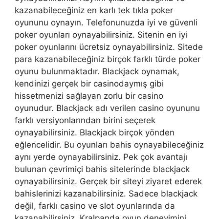
kazanabileceğiniz en karlı tek tıkla poker
oyununu oynayın. Telefonunuzda iyi ve güvenli
poker oyunları oynayabilirsiniz. Sitenin en iyi
poker oyunlarını ücretsiz oynayabilirsiniz. Sitede
para kazanabileceğiniz birçok farklı türde poker
oyunu bulunmaktadır. Blackjack oynamak,
kendinizi gerçek bir casinodaymış gibi
hissetmenizi sağlayan zorlu bir casino
oyunudur. Blackjack adı verilen casino oyununu
farklı versiyonlarından birini seçerek
oynayabilirsiniz. Blackjack birçok yönden
eğlencelidir. Bu oyunları bahis oynayabileceğiniz
aynı yerde oynayabilirsiniz. Pek çok avantajı
bulunan çevrimiçi bahis sitelerinde blackjack
oynayabilirsiniz. Gerçek bir siteyi ziyaret ederek
bahislerinizi kazanabilirsiniz. Sadece blackjack
değil, farklı casino ve slot oyunlarında da
kazanabilirsiniz. Kralpanda oyun deneyimini