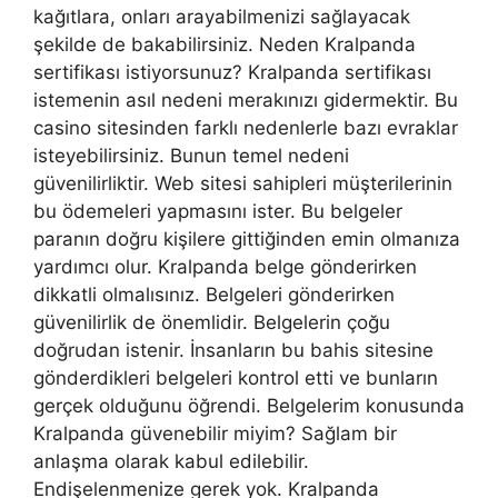
kağıtlara, onları arayabilmenizi sağlayacak
şekilde de bakabilirsiniz. Neden Kralpanda
sertifikası istiyorsunuz? Kralpanda sertifikası
istemenin asıl nedeni merakınızı gidermektir. Bu
casino sitesinden farklı nedenlerle bazı evraklar
isteyebilirsiniz. Bunun temel nedeni
güvenilirliktir. Web sitesi sahipleri müşterilerinin
bu ödemeleri yapmasını ister. Bu belgeler
paranın doğru kişilere gittiğinden emin olmanıza
yardımcı olur. Kralpanda belge gönderirken
dikkatli olmalısınız. Belgeleri gönderirken
güvenilirlik de önemlidir. Belgelerin çoğu
doğrudan istenir. İnsanların bu bahis sitesine
gönderdikleri belgeleri kontrol etti ve bunların
gerçek olduğunu öğrendi. Belgelerim konusunda
Kralpanda güvenebilir miyim? Sağlam bir
anlaşma olarak kabul edilebilir.
Endişelenmenize gerek yok. Kralpanda