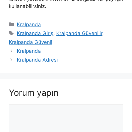
kullanabilirsiniz.
Kategoriler
Kralpanda
Etiketler
Kralpanda Giriş
,
Kralpanda Güvenilir
,
Kralpanda Güvenli
Kralpanda
Kralpanda Adresi
Yorum yapın
Yorum