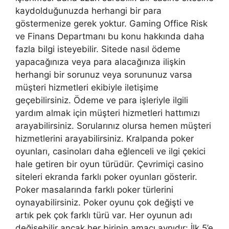
kaydolduğunuzda herhangi bir para
göstermenize gerek yoktur. Gaming Office Risk
ve Finans Departmanı bu konu hakkında daha
fazla bilgi isteyebilir. Sitede nasıl ödeme
yapacağınıza veya para alacağınıza ilişkin
herhangi bir sorunuz veya sorununuz varsa
müşteri hizmetleri ekibiyle iletişime
geçebilirsiniz. Ödeme ve para işleriyle ilgili
yardım almak için müşteri hizmetleri hattımızı
arayabilirsiniz. Sorularınız olursa hemen müşteri
hizmetlerini arayabilirsiniz. Kralpanda poker
oyunları, casinoları daha eğlenceli ve ilgi çekici
hale getiren bir oyun türüdür. Çevrimiçi casino
siteleri ekranda farklı poker oyunları gösterir.
Poker masalarında farklı poker türlerini
oynayabilirsiniz. Poker oyunu çok değişti ve
artık pek çok farklı türü var. Her oyunun adı
değişebilir ancak her birinin amacı aynıdır: İlk 5’e