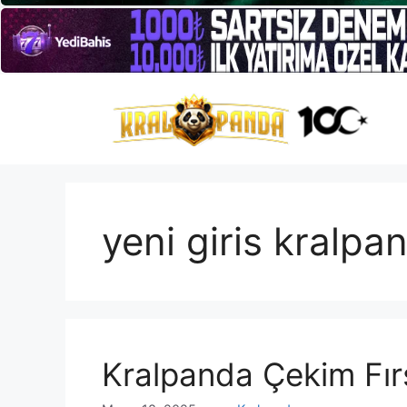
İçeriğe
atla
yeni giris kralpa
Kralpanda Çekim Fır