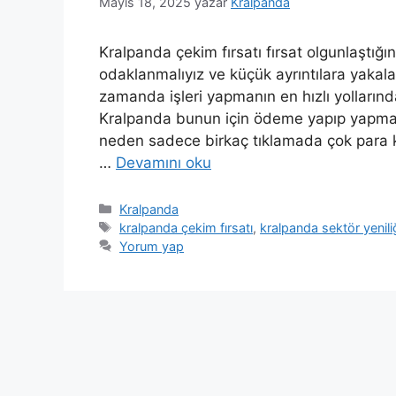
Mayıs 18, 2025
yazar
Kralpanda
Kralpanda çekim fırsatı fırsat olgunlaştığ
odaklanmalıyız ve küçük ayrıntılara yaka
zamanda işleri yapmanın en hızlı yollarınd
Kralpanda bunun için ödeme yapıp yapmadığ
neden sadece birkaç tıklamada çok para k
…
Devamını oku
Kategoriler
Kralpanda
Etiketler
kralpanda çekim fırsatı
,
kralpanda sektör yenili
Yorum yap