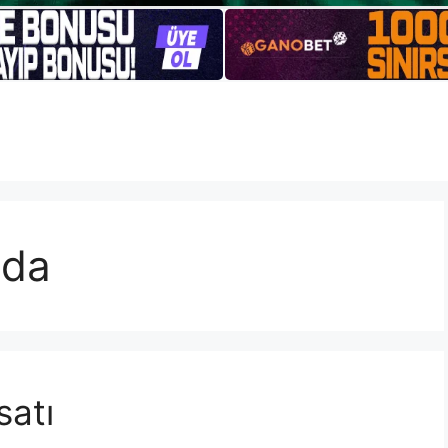
nda
satı