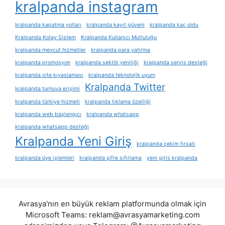
kralpanda instagram
kralpanda kapatma yolları
kralpanda kayıt güveni
kralpanda kaç oldu
Kralpanda Kolay Sistem
Kralpanda Kullanıcı Mutluluğu
kralpanda mevcut hizmetler
kralpanda para yatirma
kralpanda promosyon
kralpanda sektör yeniliği
kralpanda servis desteği
kralpanda site kıyaslaması
kralpanda teknolojik uyum
Kralpanda Twitter
kralpanda turnuva erişimi
kralpanda türkiye hizmeti
kralpanda tıklama özelliği
kralpanda web başlangıcı
kralpanda whatsapp
kralpanda whatsapp desteği
Kralpanda Yeni Giriş
kralpanda çekim fırsatı
kralpanda üye i̇şlemleri
kralpanda şifre sıfırlama
yeni giris kralpanda
Avrasya'nın en büyük reklam platformunda olmak için
Microsoft Teams:
reklam@avrasyamarketing.com