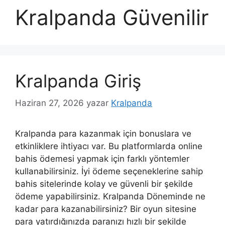
Kralpanda Güvenilir
Kralpanda Giriş
Haziran 27, 2026
yazar
Kralpanda
Kralpanda para kazanmak için bonuslara ve
etkinliklere ihtiyacı var. Bu platformlarda online
bahis ödemesi yapmak için farklı yöntemler
kullanabilirsiniz. İyi ödeme seçeneklerine sahip
bahis sitelerinde kolay ve güvenli bir şekilde
ödeme yapabilirsiniz. Kralpanda Döneminde ne
kadar para kazanabilirsiniz? Bir oyun sitesine
para yatırdığınızda paranızı hızlı bir şekilde