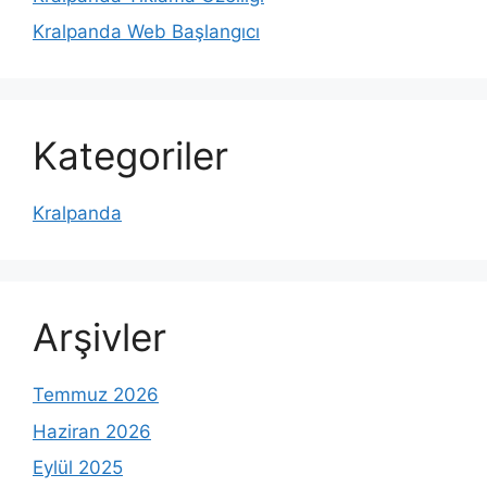
Kralpanda Web Başlangıcı
Kategoriler
Kralpanda
Arşivler
Temmuz 2026
Haziran 2026
Eylül 2025