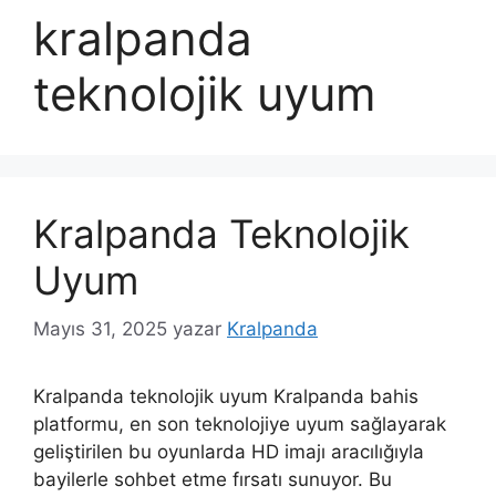
kralpanda
teknolojik uyum
Kralpanda Teknolojik
Uyum
Mayıs 31, 2025
yazar
Kralpanda
Kralpanda teknolojik uyum Kralpanda bahis
platformu, en son teknolojiye uyum sağlayarak
geliştirilen bu oyunlarda HD imajı aracılığıyla
bayilerle sohbet etme fırsatı sunuyor. Bu