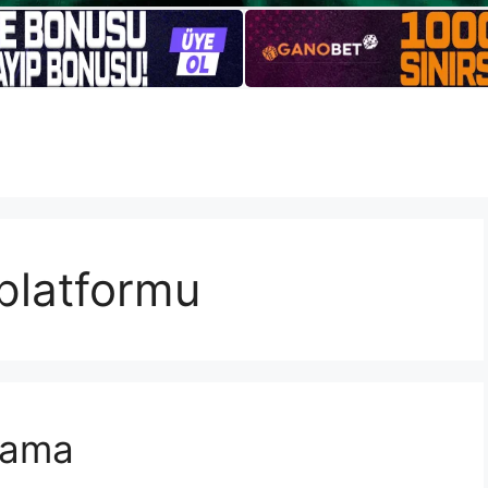
platformu
rlama