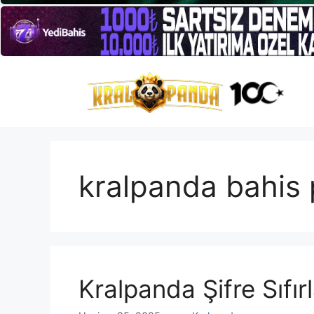
İçeriğe
atla
kralpanda bahis 
Kralpanda Şifre Sıfı