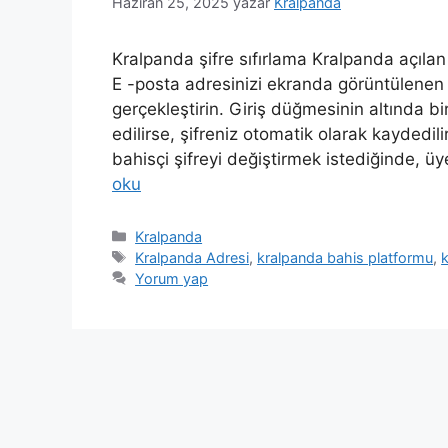
Haziran 25, 2025
yazar
Kralpanda
Kralpanda şifre sıfırlama Kralpanda açıla
E -posta adresinizi ekranda görüntülenen 
gerçekleştirin. Giriş düğmesinin altında bi
edilirse, şifreniz otomatik olarak kaydedil
bahisçi şifreyi değiştirmek istediğinde, 
oku
Kategoriler
Kralpanda
Etiketler
Kralpanda Adresi
,
kralpanda bahis platformu
,
k
Yorum yap