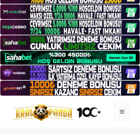
İçeriğe
atla
Menü