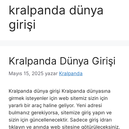
kralpanda dünya
girişi
Kralpanda Dünya Girişi
Mayıs 15, 2025
yazar
Kralpanda
Kralpanda dünya girişi Kralpanda dünyasına
girmek isteyenler için web sitemiz sizin için
yararlı bir araç haline geliyor. Yeni adresi
bulmanız gerekiyorsa, sitemize giriş yapın ve
sizin için güncellenecektir. Sadece giriş idrarı
tıklayın ve anında web sitesine götürüleceksiniz.