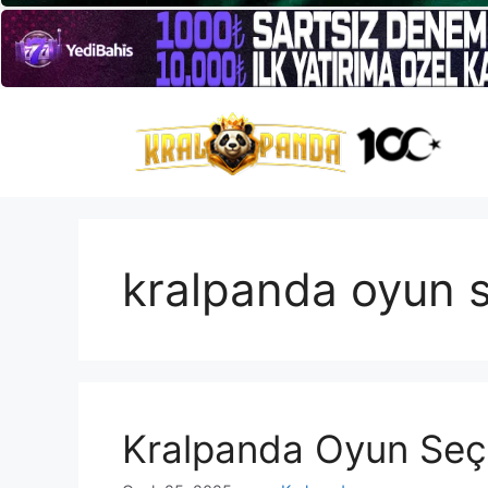
İçeriğe
atla
kralpanda oyun s
Kralpanda Oyun Seç