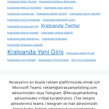
Kralpanda Kolay Sistem
Kralpanda Kullanıcı Mutluluğu
kralpanda mevcut hizmetler
kralpanda para yatirma
kralpanda promosyon
kralpanda sektör yeniliği
kralpanda servis desteği
kralpanda site kıyaslaması
kralpanda teknolojik uyum
Kralpanda Twitter
kralpanda turnuva erişimi
kralpanda türkiye hizmeti
kralpanda tıklama özelliği
kralpanda web başlangıcı
kralpanda whatsapp
kralpanda whatsapp desteği
Kralpanda Yeni Giriş
kralpanda çekim fırsatı
kralpanda üye i̇şlemleri
kralpanda şifre sıfırlama
yeni giris kralpanda
Avrasya'nın en büyük reklam platformunda olmak için
Microsoft Teams:
reklam@avrasyamarketing.com
adresimizden veya Telegram: @Avrasyamarketing
adresimizden irtibat kurabilirsiniz. (Tek iletişim
adreslerimiz teams / telegram ve mail adresimizdir.
Harici hiçbir iletişim adresimiz bulunmamaktadır.