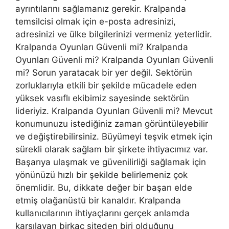
ayrıntılarını sağlamanız gerekir. Kralpanda
temsilcisi olmak için e-posta adresinizi,
adresinizi ve ülke bilgilerinizi vermeniz yeterlidir.
Kralpanda Oyunları Güvenli mi? Kralpanda
Oyunları Güvenli mi? Kralpanda Oyunları Güvenli
mi? Sorun yaratacak bir yer değil. Sektörün
zorluklarıyla etkili bir şekilde mücadele eden
yüksek vasıflı ekibimiz sayesinde sektörün
lideriyiz. Kralpanda Oyunları Güvenli mi? Mevcut
konumunuzu istediğiniz zaman görüntüleyebilir
ve değiştirebilirsiniz. Büyümeyi teşvik etmek için
sürekli olarak sağlam bir şirkete ihtiyacımız var.
Başarıya ulaşmak ve güvenilirliği sağlamak için
yönünüzü hızlı bir şekilde belirlemeniz çok
önemlidir. Bu, dikkate değer bir başarı elde
etmiş olağanüstü bir kanaldır. Kralpanda
kullanıcılarının ihtiyaçlarını gerçek anlamda
karşılayan birkaç siteden biri olduğunu