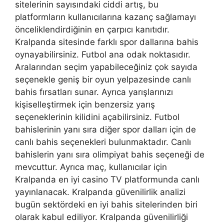
sitelerinin sayısındaki ciddi artış, bu
platformların kullanıcılarına kazanç sağlamayı
önceliklendirdiğinin en çarpıcı kanıtıdır.
Kralpanda sitesinde farklı spor dallarına bahis
oynayabilirsiniz. Futbol ana odak noktasıdır.
Aralarından seçim yapabileceğiniz çok sayıda
seçenekle geniş bir oyun yelpazesinde canlı
bahis fırsatları sunar. Ayrıca yarışlarınızı
kişiselleştirmek için benzersiz yarış
seçeneklerinin kilidini açabilirsiniz. Futbol
bahislerinin yanı sıra diğer spor dalları için de
canlı bahis seçenekleri bulunmaktadır. Canlı
bahislerin yanı sıra olimpiyat bahis seçeneği de
mevcuttur. Ayrıca maç, kullanıcılar için
Kralpanda en iyi casino TV platformunda canlı
yayınlanacak. Kralpanda güvenilirlik analizi
bugün sektördeki en iyi bahis sitelerinden biri
olarak kabul ediliyor. Kralpanda güvenilirliği