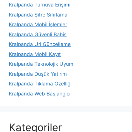
Kralpanda Turnuva Erişimi
Kralpanda Şifre Sıfırlama
Kralpanda Mobil İşlemler
Kralpanda Güvenli Bahis
Kralpanda Url Güncelleme
Kralpanda Mobil Kayıt
Kralpanda Teknolojik Uyum
Kralpanda Düşük Yatırım
Kralpanda Tıklama Özelliği
Kralpanda Web Başlangıcı
Kategoriler