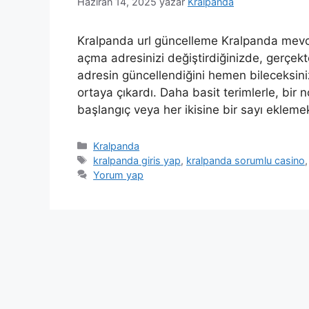
Haziran 14, 2025
yazar
Kralpanda
Kralpanda url güncelleme Kralpanda mevcu
açma adresinizi değiştirdiğinizde, gerçekte
adresin güncellendiğini hemen bileceksiniz.
ortaya çıkardı. Daha basit terimlerle, bir
başlangıç veya her ikisine bir sayı ekleme
Kategoriler
Kralpanda
Etiketler
kralpanda giris yap
,
kralpanda sorumlu casino
Yorum yap