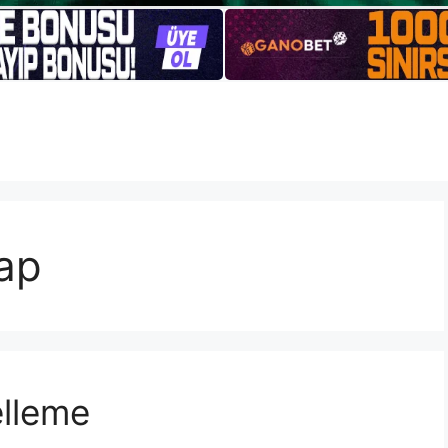
yap
elleme