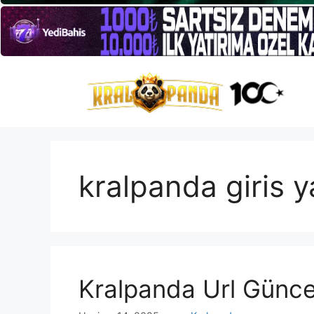
İçeriğe
atla
kralpanda giris 
Kralpanda Url Günc