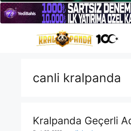
İçeriğe
atla
canli kralpanda
Kralpanda Geçerli A