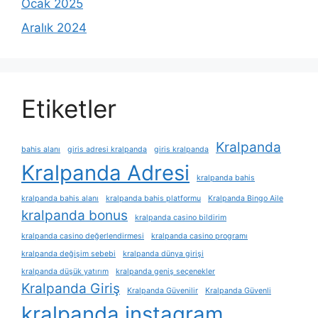
Ocak 2025
Aralık 2024
Etiketler
Kralpanda
bahis alanı
giris adresi kralpanda
giris kralpanda
Kralpanda Adresi
kralpanda bahis
kralpanda bahis alanı
kralpanda bahis platformu
Kralpanda Bingo Aile
kralpanda bonus
kralpanda casino bildirim
kralpanda casino değerlendirmesi
kralpanda casino programı
kralpanda değişim sebebi
kralpanda dünya girişi
kralpanda düşük yatırım
kralpanda geniş seçenekler
Kralpanda Giriş
Kralpanda Güvenilir
Kralpanda Güvenli
kralpanda instagram