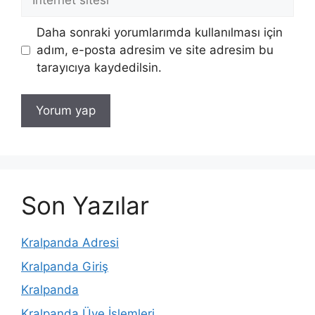
sitesi
Daha sonraki yorumlarımda kullanılması için
adım, e-posta adresim ve site adresim bu
tarayıcıya kaydedilsin.
Son Yazılar
Kralpanda Adresi
Kralpanda Giriş
Kralpanda
Kralpanda Üye İşlemleri