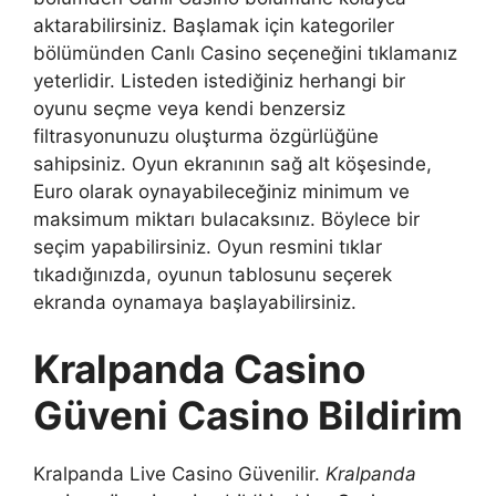
aktarabilirsiniz. Başlamak için kategoriler
bölümünden Canlı Casino seçeneğini tıklamanız
yeterlidir. Listeden istediğiniz herhangi bir
oyunu seçme veya kendi benzersiz
filtrasyonunuzu oluşturma özgürlüğüne
sahipsiniz. Oyun ekranının sağ alt köşesinde,
Euro olarak oynayabileceğiniz minimum ve
maksimum miktarı bulacaksınız. Böylece bir
seçim yapabilirsiniz. Oyun resmini tıklar
tıkadığınızda, oyunun tablosunu seçerek
ekranda oynamaya başlayabilirsiniz.
Kralpanda Casino
Güveni Casino Bildirim
Kralpanda Live Casino Güvenilir.
Kralpanda