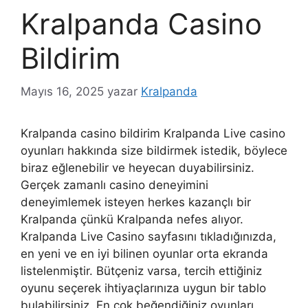
Kralpanda Casino
Bildirim
Mayıs 16, 2025
yazar
Kralpanda
Kralpanda casino bildirim Kralpanda Live casino
oyunları hakkında size bildirmek istedik, böylece
biraz eğlenebilir ve heyecan duyabilirsiniz.
Gerçek zamanlı casino deneyimini
deneyimlemek isteyen herkes kazançlı bir
Kralpanda çünkü Kralpanda nefes alıyor.
Kralpanda Live Casino sayfasını tıkladığınızda,
en yeni ve en iyi bilinen oyunlar orta ekranda
listelenmiştir. Bütçeniz varsa, tercih ettiğiniz
oyunu seçerek ihtiyaçlarınıza uygun bir tablo
bulabilirsiniz. En çok beğendiğiniz oyunları