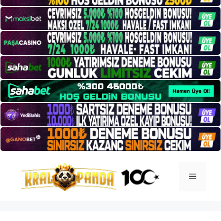
İçeriğe
atla
Menü